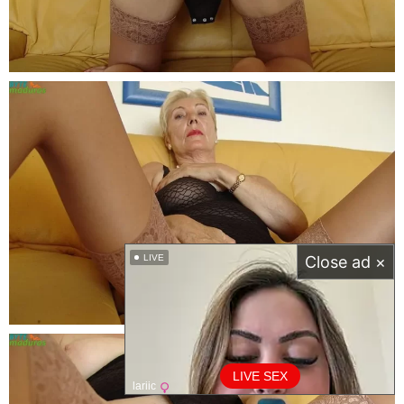
LIVE
Close ad ×
LIVE SEX
lariic