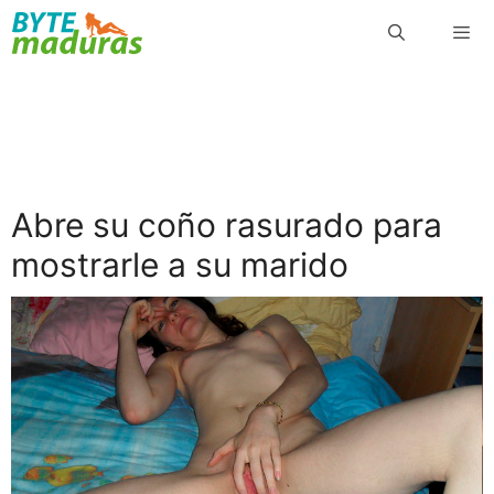
Saltar
al
contenido
Menú
Abre su coño rasurado para
mostrarle a su marido