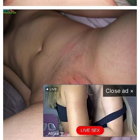
LIVE
Close ad ×
LIVE SEX
_Alicee_1