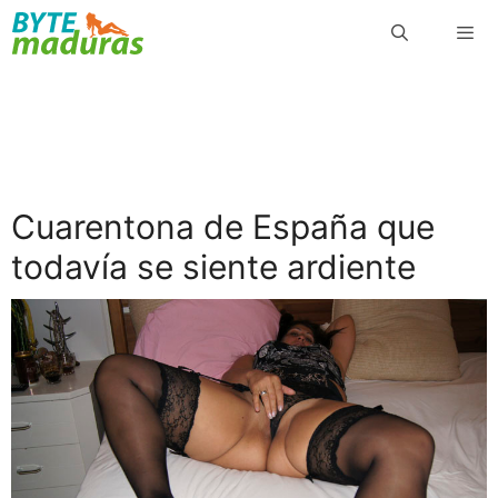
Saltar
al
contenido
Menú
Cuarentona de España que
todavía se siente ardiente