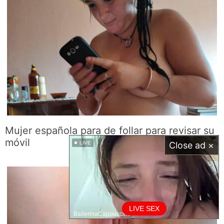
Mujer española para de follar para revisar su
móvil
LIVE
Close ad ×
LIVE SEX
BallerinaCappuccino_