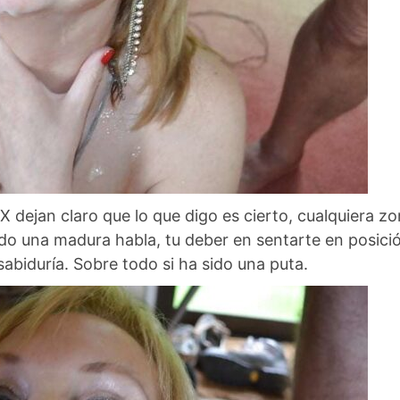
dejan claro que lo que digo es cierto, cualquiera zo
do una madura habla, tu deber en sentarte en posici
abiduría. Sobre todo si ha sido una puta.