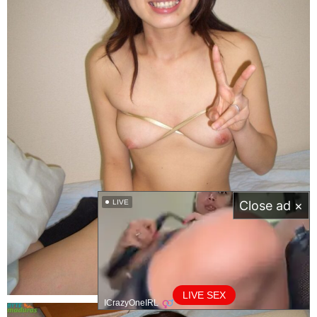
LIVE
Close ad ×
LIVE SEX
ICrazyOneIRL